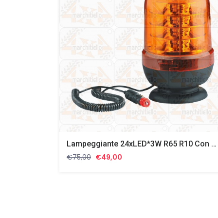
Lampeggiante 24xLED*3W R65 R10 Con Magnete 2951
Il
Il
€
75,00
€
49,00
prezzo
prezzo
originale
attuale
era:
è:
€75,00.
€49,00.