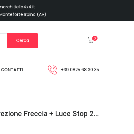
architiello4x4.it
 Monteforte Irpino (AV)
0
Cerca
CONTATTI
+39 0825 68 30 35
LUCE Strobo LED Luce Di Direzione Freccia + Luce Stop 26 Led 28 Watt 2933