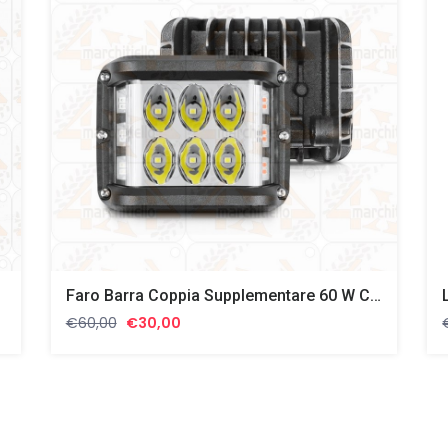
Faro Barra Coppia Supplementare 60 W Con Luce Strobo Blu + Rosso
Il
Il
€
60,00
€
30,00
prezzo
prezzo
originale
attuale
era:
è:
€60,00.
€30,00.