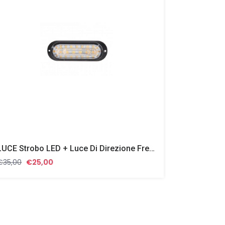
LUCE Strobo LED + Luce Di Direzione Freccia 26 Led 28 Watt 2934
Il
Il
€
35,00
€
25,00
prezzo
prezzo
originale
attuale
era:
è:
€35,00.
€25,00.