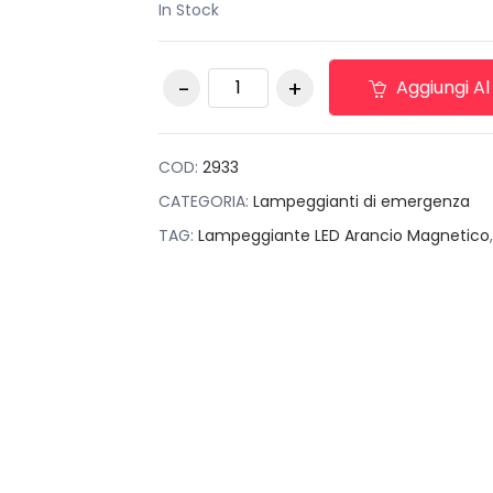
In Stock
originale
attuale
era:
è:
LUCE Strobo LED luce
€35,00.
€25,00.
Aggiungi Al
di direzione freccia
+ luce stop 26 led 28
watt 2933 quantità
COD:
2933
CATEGORIA:
Lampeggianti di emergenza
TAG:
Lampeggiante LED Arancio Magnetico