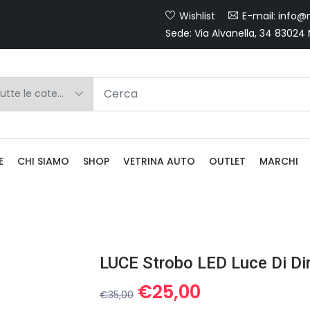
Wishlist
E-mail: info@m
Sede: Via Alvanella, 34 83024
E
CHI SIAMO
SHOP
VETRINA AUTO
OUTLET
MARCHI
Il
Il
€
25,00
€
35,00
prezzo
prezzo