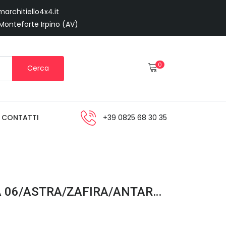
architiello4x4.it
 Monteforte Irpino (AV)
0
Cerca
CONTATTI
+39 0825 68 30 35
MASCH AUTORADIO CORSA 06/ASTRA/ZAFIRA/ANTARA07 2DIN NERO LUCIDO