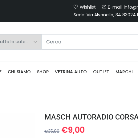
Wishlist
E-mail: info@m
Sede: Via Alvanella, 34 83024
E
CHI SIAMO
SHOP
VETRINA AUTO
OUTLET
MARCHI
Il
Il
€
9,00
€
35,00
prezzo
prezzo