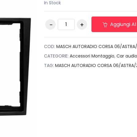
In Stock
originale
attuale
era:
è:
MASCH AUTORADIO
€35,00.
€9,00.
Aggiungi Al
CORSA
06/ASTRA/ZAFIRA/ANTARA07
2DIN NERO LUCIDO
quantità
COD:
MASCH AUTORADIO CORSA 06/ASTRA/Z
CATEGORIE:
Accessori Montaggio
,
Car audi
TAG:
MASCH AUTORADIO CORSA 06/ASTRA/Z