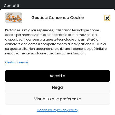
Contatti
Termini e Condizioni
Gestisci Consenso Cookie
Privacy Policy
Cookie Policy (UE)
Per fornire le migliori esperienze, utilizziamo tecnologie come i
cookie per memorizzare e/o accedere alle informazioni del
dispositivo. Il consenso a queste tecnologie ci permetterà di
SHOP
elaborare dati come il comportamento di navigazione o ID unici
su questo sito. Non acconsentire o ritirare il consenso può influire
Shop
negativamente su alcune caratteristiche e funzioni.
My account
Gestisci servizi
Wishlist
Accetta
Vetrina Auto
Nega
Visualizza le preferenze
Copyright 2022 Marchitiello s.r.l. All rights reserved. Partiva
IVA 02876090644
0
Cookie Policy
Privacy Policy