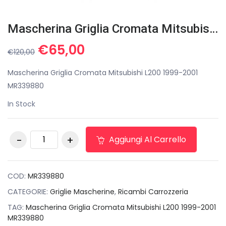
Mascherina Griglia Cromata Mitsubishi L200 1999-2001 MR339880
Il
Il
€
65,00
€
120,00
prezzo
prezzo
originale
attuale
Mascherina Griglia Cromata Mitsubishi L200 1999-2001
era:
è:
MR339880
€120,00.
€65,00.
In Stock
Mascherina Griglia
Aggiungi Al Carrello
Cromata Mitsubishi
L200 1999-2001
MR339880 quantità
COD:
MR339880
CATEGORIE:
Griglie Mascherine
,
Ricambi Carrozzeria
TAG:
Mascherina Griglia Cromata Mitsubishi L200 1999-2001
MR339880