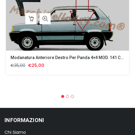
[ti_wishlists_addtowishlist]
Modanatura Anteriore Destro Per Panda 4×4 MOD. 141 Con Bottoni Di Fissaggio
Il
Il
€
35,00
€
25,00
prezzo
prezzo
originale
attuale
era:
è:
€35,00.
€25,00.
INFORMAZIONI
Chi Siamo