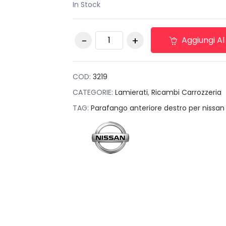
In Stock
originale
attuale
era:
è:
Parafango anteriore
€350,00.
€99,00.
Aggiungi Al
destro per nissan
navara 2015 in poi
quantità
COD:
3219
CATEGORIE:
Lamierati
,
Ricambi Carrozzeria
TAG:
Parafango anteriore destro per nissan 