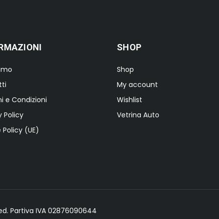
RMAZIONI
SHOP
iamo
Shop
ti
My account
i e Condizioni
Wishlist
y Policy
Vetrina Auto
 Policy (UE)
erved. Partiva IVA 02876090644