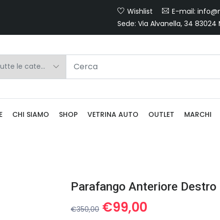
Wishlist
E-mail: info@m
Sede: Via Alvanella, 34 83024
E
CHI SIAMO
SHOP
VETRINA AUTO
OUTLET
MARCHI
Parafango Anteriore Destro
Il
Il
€
99,00
€
350,00
prezzo
prezzo