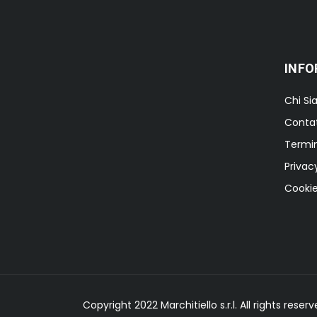
INFO
Chi S
Contat
Termin
Privac
Cookie
Copyright 2022 Marchitiello s.r.l. All rights res