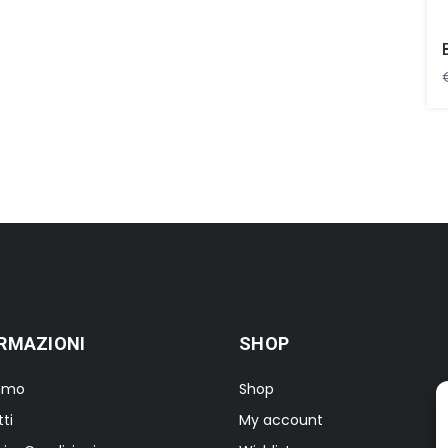
RMAZIONI
SHOP
iamo
Shop
ti
My account