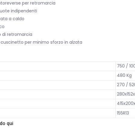
utoreverse per retromarcia
ruote indipendenti
cata a caldo
ico
 di retromarcia
 cuscinetto per minimo sforzo in alzata
750 / 10
480 Kg
270 / 52
280x152
415x200
155R13
ando
qui