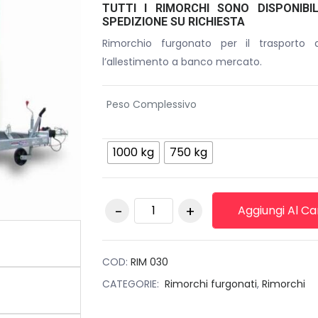
TUTTI I RIMORCHI SONO DISPONIBI
SPEDIZIONE SU RICHIESTA
Rimorchio furgonato per il trasporto 
l’allestimento a banco mercato.
Peso Complessivo
1000 kg
750 kg
Rimorchio Cresci
Aggiungi Al Ca
750F Economy
quantità
COD:
RIM 030
CATEGORIE:
Rimorchi furgonati
,
Rimorchi