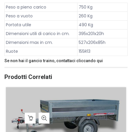
Peso a pieno carico
750 Kg
Peso a vuoto
260 Kg
Portata utile
490 Kg
Dimensioni utili di carico in cm.
395x201x20h
Dimensioni max in cm.
527x206x85h
Ruote
155R13
Se non hai il gancio traino, contattaci cliccando
qui
Prodotti Correlati
Questo
[ti_wishlists_addtowishlist]
prodotto
ha