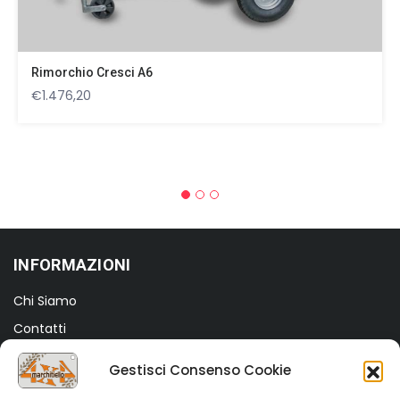
più
varianti.
Le
opzioni
Rimorchio Cresci A6
possono
€
1.476,20
essere
scelte
nella
pagina
del
prodotto
INFORMAZIONI
Chi Siamo
Contatti
Termini e Condizioni
Gestisci Consenso Cookie
Privacy Policy