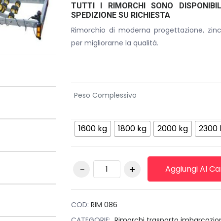
TUTTI I RIMORCHI SONO DISPONIBI
SPEDIZIONE SU RICHIESTA
Rimorchio di moderna progettazione, zin
per migliorarne la qualità.
Peso Complessivo
1600 kg
1800 kg
2000 kg
2300 
Rimorchio Cresci
Aggiungi Al Ca
N2300 quantità
COD:
RIM 086
CATEGORIE:
Rimorchi trasporto imbarcazio