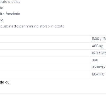
ncato a caldo
ido
ita fanaleria
aio
 cuscinetto per minimo sforzo in alzata
1600 / 1
480 Kg
1120 / 13
800
850×215
185R14C
ando
qui