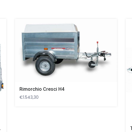
Rimorchio Cresci H4
€
1.543,30
io Cresci PT7CL