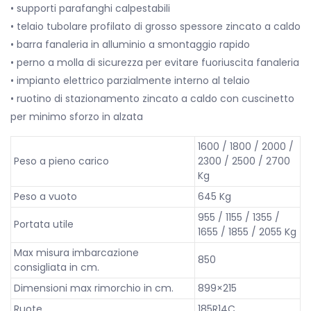
• supporti parafanghi calpestabili
• telaio tubolare profilato di grosso spessore zincato a caldo
• barra fanaleria in alluminio a smontaggio rapido
• perno a molla di sicurezza per evitare fuoriuscita fanaleria
• impianto elettrico parzialmente interno al telaio
• ruotino di stazionamento zincato a caldo con cuscinetto
per minimo sforzo in alzata
1600 / 1800 / 2000 /
Peso a pieno carico
2300 / 2500 / 2700
Kg
Peso a vuoto
645 Kg
955 / 1155 / 1355 /
Portata utile
1655 / 1855 / 2055 Kg
Max misura imbarcazione
850
consigliata in cm.
Dimensioni max rimorchio in cm.
899×215
Ruote
185R14C