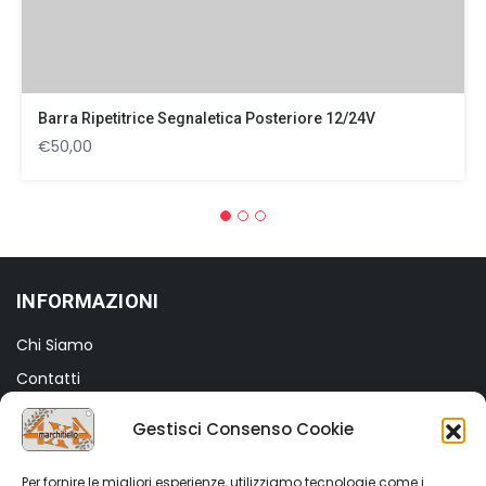
Barra Ripetitrice Segnaletica Posteriore 12/24V
€
50,00
INFORMAZIONI
Chi Siamo
Contatti
Termini e Condizioni
Gestisci Consenso Cookie
Privacy Policy
Cookie Policy (UE)
Per fornire le migliori esperienze, utilizziamo tecnologie come i