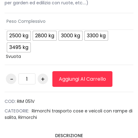
per garden ed edilizia con ruote, etc….)
Peso Complessivo
2500 kg
2800 kg
3000 kg
3300 kg
3495 kg
Svuota
Rimorchio Cresci
Aggiungi Al Carrello
TM35V timone
regolabile in altezza
quantità
COD:
RIM 051V
CATEGORIE:
Rimorchi trasporto cose e veicoli con rampe di
salita
,
Rimorchi
DESCRIZIONE