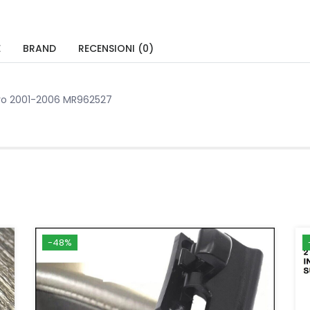
E
BRAND
RECENSIONI (0)
jero 2001-2006 MR962527
-48%