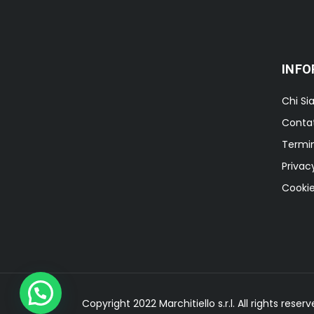
INFO
Chi S
Contat
Termin
Privac
Cookie
Copyright 2022 Marchitiello s.r.l. All rights res