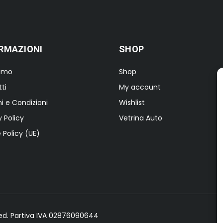
RMAZIONI
SHOP
iamo
Shop
ti
My account
i e Condizioni
Wishlist
y Policy
Vetrina Auto
 Policy (UE)
erved. Partiva IVA 02876090644