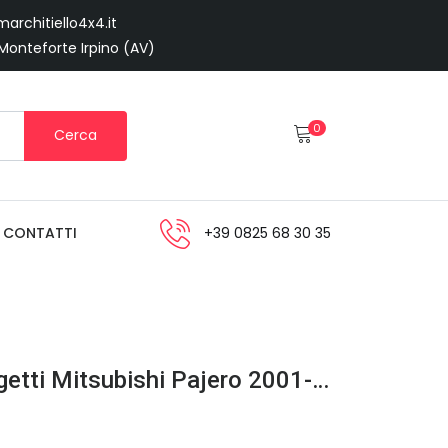
architiello4x4.it
 Monteforte Irpino (AV)
0
Cerca
CONTATTI
+39 0825 68 30 35
Riscontro Chiusura Portaoggetti Mitsubishi Pajero 2001-2006 MR962527