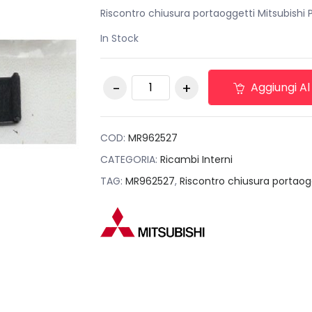
originale
attuale
Riscontro chiusura portaoggetti Mitsubish
era:
è:
In Stock
€35,00.
€19,00.
Riscontro chiusura
Aggiungi Al
portaoggetti
Mitsubishi Pajero
2001-2006
MR962527 quantità
COD:
MR962527
CATEGORIA:
Ricambi Interni
TAG:
MR962527
,
Riscontro chiusura portaog