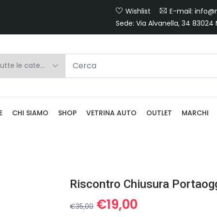
Wishlist
E-mail: info@m
Sede: Via Alvanella, 34 83024
E
CHI SIAMO
SHOP
VETRINA AUTO
OUTLET
MARCHI
Il
Il
€
19,00
€
35,00
prezzo
prezzo