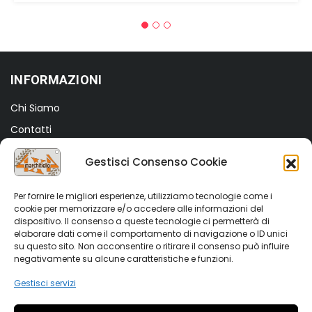
INFORMAZIONI
Chi Siamo
Contatti
Termini e Condizioni
Gestisci Consenso Cookie
Privacy Policy
Cookie Policy (UE)
Per fornire le migliori esperienze, utilizziamo tecnologie come i
cookie per memorizzare e/o accedere alle informazioni del
dispositivo. Il consenso a queste tecnologie ci permetterà di
SHOP
elaborare dati come il comportamento di navigazione o ID unici
su questo sito. Non acconsentire o ritirare il consenso può influire
Shop
negativamente su alcune caratteristiche e funzioni.
My account
Gestisci servizi
Wishlist