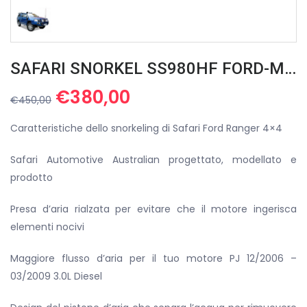
SAFARI SNORKEL SS980HF FORD-MAZDA DAL 2012 IN POI
Il
Il
€
380,00
€
450,00
prezzo
prezzo
originale
attuale
Caratteristiche dello snorkeling di Safari Ford Ranger 4×4
era:
è:
Safari Automotive Australian progettato, modellato e
€450,00.
€380,00.
prodotto
Presa d’aria rialzata per evitare che il motore ingerisca
elementi nocivi
Maggiore flusso d’aria per il tuo motore PJ 12/2006 –
03/2009 3.0L Diesel