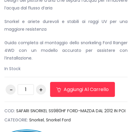
Design del pistone d’aria che separa l’acqua per rimuovere
l’acqua dal flusso d’aria
Snorkel e ariete durevoli e stabili ai raggi UV per una
maggiore resistenza
Guida completa al montaggio dello snorkeling Ford Ranger
4WD con un modello accurato per assistere con
l’installazione.
In Stock
SAFARI SNORKEL
Aggiungi Al Carrello
SS980HF FORD-
MAZDA DAL 2012 IN
POI quantità
COD:
SAFARI SNORKEL SS980HF FORD-MAZDA DAL 2012 IN POI
CATEGORIE:
Snorkel
,
Snorkel Ford