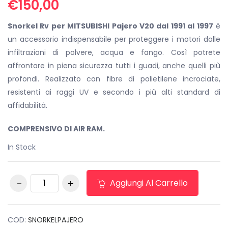
€
150,00
Snorkel Rv per MITSUBISHI Pajero V20 dal 1991 al 1997
è
un accessorio indispensabile per proteggere i motori dalle
infiltrazioni di polvere, acqua e fango. Così potrete
affrontare in piena sicurezza tutti i guadi, anche quelli più
profondi. Realizzato con fibre di polietilene incrociate,
resistenti ai raggi UV e secondo i più alti standard di
affidabilità.
COMPRENSIVO DI AIR RAM.
In Stock
Snorkel Rv per
Aggiungi Al Carrello
MITSUBISHI Pajero
V20 dal 1991 al 1997
quantità
COD:
SNORKELPAJERO