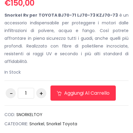
€
150,00
Snorkel Rv per TOYOTA BJ70-71 LJ70-73 KZJ70-73
è un
accessorio indispensabile per proteggere i motori dalle
infiltrazioni di polvere, acqua e fango. Così potrete
affrontare in piena sicurezza tutti i guadi, anche quelli più
profondi. Realizzato con fibre di polietilene incrociate,
resistenti ai raggi UV e secondo i più alti standard di
affidabilità.
In Stock
Snorkel Rv per
Aggiungi Al Carrello
TOYOTA BJ70-71
LJ70-73 KZJ70-73
quantità
COD:
SNORKELTOY
CATEGORIE:
Snorkel
,
Snorkel Toyota