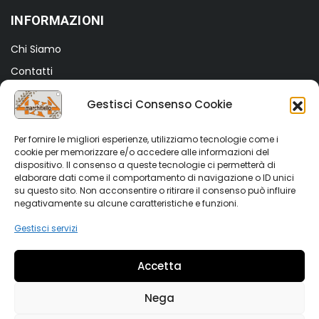
INFORMAZIONI
Chi Siamo
Contatti
Termini e Condizioni
Gestisci Consenso Cookie
Privacy Policy
Cookie Policy (UE)
Per fornire le migliori esperienze, utilizziamo tecnologie come i
cookie per memorizzare e/o accedere alle informazioni del
dispositivo. Il consenso a queste tecnologie ci permetterà di
SHOP
elaborare dati come il comportamento di navigazione o ID unici
su questo sito. Non acconsentire o ritirare il consenso può influire
Shop
negativamente su alcune caratteristiche e funzioni.
My account
Gestisci servizi
Wishlist
Accetta
Vetrina Auto
Nega