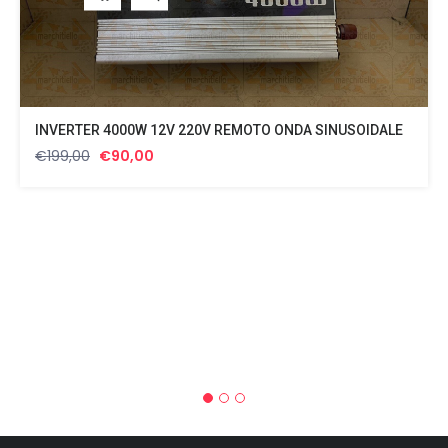
INVERTER 4000W 12V 220V REMOTO ONDA SINUSOIDALE
Il
Il
€
199,00
€
90,00
prezzo
prezzo
originale
attuale
era:
è:
€199,00.
€90,00.