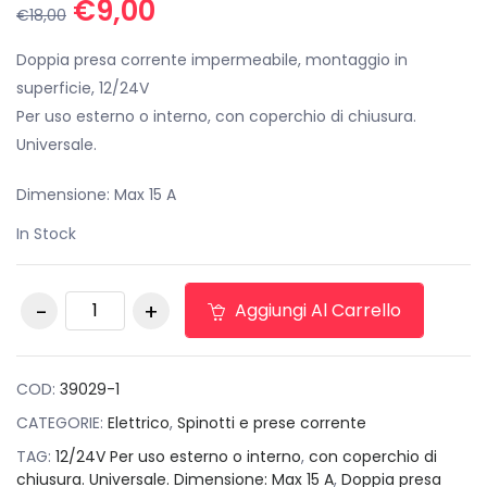
Il
Il
€
9,00
€
18,00
prezzo
prezzo
originale
attuale
Doppia presa corrente impermeabile, montaggio in
era:
è:
superficie, 12/24V
€18,00.
€9,00.
Per uso esterno o interno, con coperchio di chiusura.
Universale.
Dimensione: Max 15 A
In Stock
Spinotto standard
Aggiungi Al Carrello
per presa
accendisigari 12/24V
quantità
COD:
39029-1
CATEGORIE:
Elettrico
,
Spinotti e prese corrente
TAG:
12/24V Per uso esterno o interno
,
con coperchio di
chiusura. Universale. Dimensione: Max 15 A
,
Doppia presa