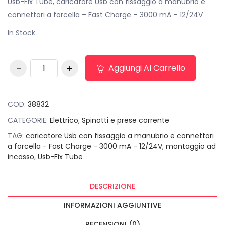
originale
attuale
Usb-Fix Tube, caricatore Usb con fissaggio a manubrio e
era:
è:
connettori a forcella – Fast Charge – 3000 mA – 12/24V
€25,00.
€15,00.
In Stock
Usb-Fix Tube,
Aggiungi Al Carrello
caricatore Usb con
fissaggio a
manubrio e
connettori a forcella
COD:
38832
- Fast Charge -
CATEGORIE:
Elettrico
,
Spinotti e prese corrente
3000 mA - 12/24V
TAG:
caricatore Usb con fissaggio a manubrio e connettori
quantità
a forcella - Fast Charge - 3000 mA - 12/24V
,
montaggio ad
incasso
,
Usb-Fix Tube
DESCRIZIONE
INFORMAZIONI AGGIUNTIVE
RECENSIONI (0)