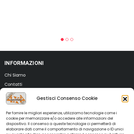
INFORMAZIONI
Chi Siamo
Contatti
Termini e Condizioni
Gestisci Consenso Cookie
Privacy Policy
Cookie Policy (UE)
Per fornire le migliori esperienze, utilizziamo tecnologie come i
cookie per memorizzare e/o accedere alle informazioni del
dispositivo. Il consenso a queste tecnologie ci permetterà di
SHOP
elaborare dati come il comportamento di navigazione o ID unici