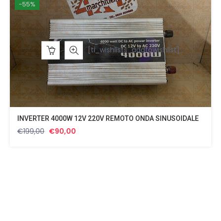
-55%
[ti_wishlists_addtowishlist]
INVERTER 4000W 12V 220V REMOTO ONDA SINUSOIDALE
Il
Il
€
199,00
€
90,00
prezzo
prezzo
originale
attuale
era:
è:
€199,00.
€90,00.