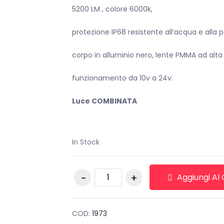
era:
è:
5200 LM , colore 6000k,
€120,00.
€35,00.
protezione IP68 resistente all’acqua e alla p
corpo in alluminio nero, lente PMMA ad alta 
funzionamento da 10v a 24v.
Luce COMBINATA
In Stock
BARRA LED 120 WATT
Aggiungi Al 
80 LED COMBO 5200
LM 12/24V 800 GR
quantità
COD:
1973