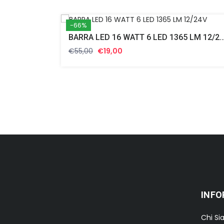
-66%
BARRA LED 16 WATT 6 LED 1365 LM
Il
Il
€
55,00
€
19,00
prezzo
prezzo
originale
attuale
era:
è:
€55,00.
€19,00.
INFO
Chi S