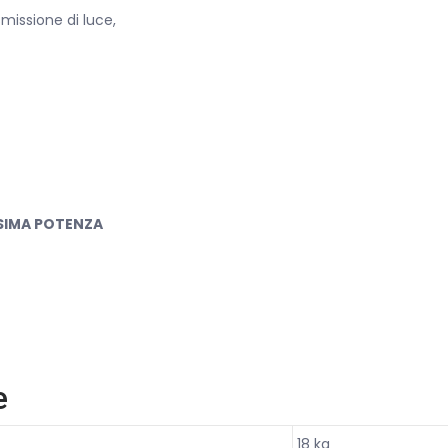
missione di luce,
SIMA POTENZA
e
18 kg