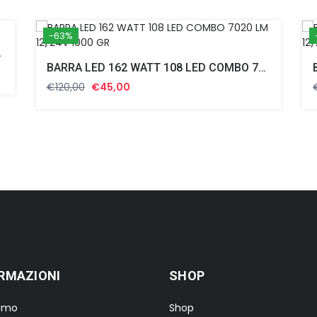
-63%
 12/24V
BARRA LED 162 WATT 108 LED COMBO 7020 LM 12/24V 1000 GR
Il
Il
€
120,00
€
45,00
prezzo
prezzo
originale
attuale
era:
è:
€120,00.
€45,00.
RMAZIONI
SHOP
iamo
Shop