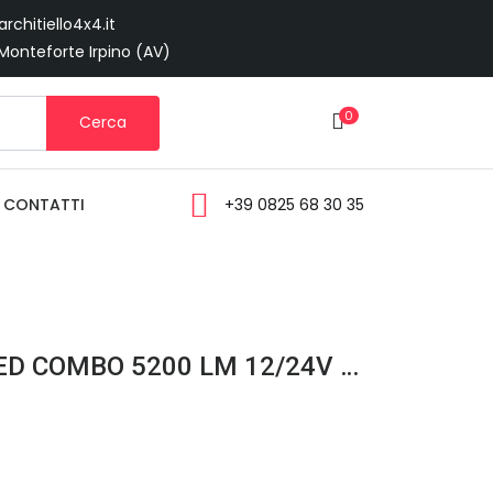
rchitiello4x4.it
 Monteforte Irpino (AV)
0
Cerca
CONTATTI
+39 0825 68 30 35
BARRA LED 120 WATT 80 LED COMBO 5200 LM 12/24V 800 GR