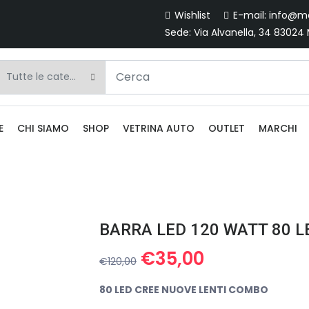
Wishlist
E-mail: info@ma
Sede: Via Alvanella, 34 83024
E
CHI SIAMO
SHOP
VETRINA AUTO
OUTLET
MARCHI
Il
Il
€
35,00
€
120,00
prezzo
prezzo
originale
attuale
80 LED CREE NUOVE LENTI COMBO