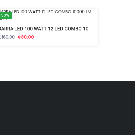
-50%
BARRA LED 100 WATT 12 LED COMBO 10000 LM 12/24V
Il
Il
€
160,00
€
80,00
prezzo
prezzo
originale
attuale
era:
è:
€160,00.
€80,00.