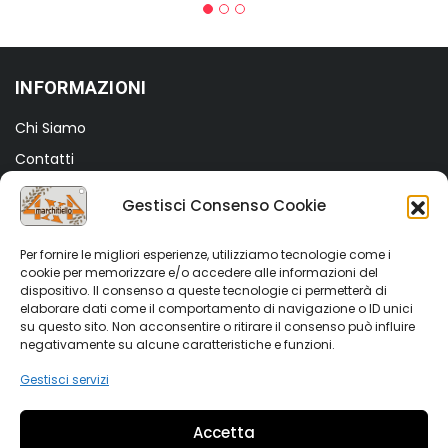
INFORMAZIONI
Chi Siamo
Contatti
Termini e Condizioni
Gestisci Consenso Cookie
Privacy Policy
Cookie Policy (UE)
Per fornire le migliori esperienze, utilizziamo tecnologie come i
cookie per memorizzare e/o accedere alle informazioni del
dispositivo. Il consenso a queste tecnologie ci permetterà di
SHOP
elaborare dati come il comportamento di navigazione o ID unici
su questo sito. Non acconsentire o ritirare il consenso può influire
Shop
negativamente su alcune caratteristiche e funzioni.
My account
Gestisci servizi
Wishlist
Accetta
Vetrina Auto