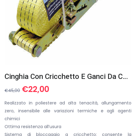
Cinghia Con Cricchetto E Ganci Da Carico 4000 Kg X 7 MT
Il
Il
€
22,00
€
45,00
prezzo
prezzo
originale
attuale
Realizzato in poliestere ad alta tenacità, allungamento
era:
è:
zero, insensibile alle variazioni termiche e agli agenti
€45,00.
€22,00.
chimici
Ottima resistenza all’usura
Sistema di bloccaggio a cricchetto: consente la