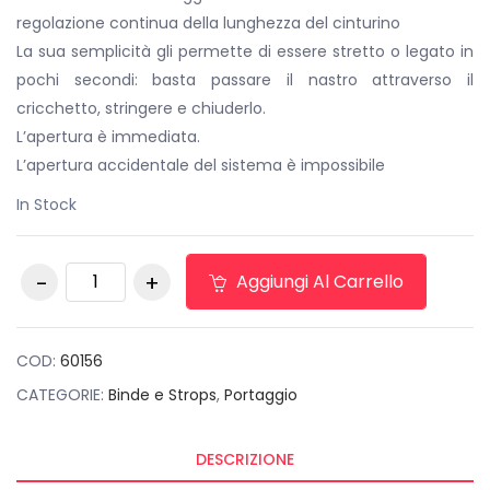
regolazione continua della lunghezza del cinturino
La sua semplicità gli permette di essere stretto o legato in
pochi secondi: basta passare il nastro attraverso il
cricchetto, stringere e chiuderlo.
L’apertura è immediata.
L’apertura accidentale del sistema è impossibile
In Stock
Cinghia con
Aggiungi Al Carrello
cricchetto e ganci
da carico 4000 kg X
7 MT quantità
COD:
60156
CATEGORIE:
Binde e Strops
,
Portaggio
DESCRIZIONE