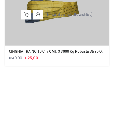
[ti_wishlists_addtowishlist]
CINGHIA TRAINO 10 Cm X MT. 3 3000 Kg Robusta Strap Off Road
Il
Il
€
40,00
€
25,00
prezzo
prezzo
originale
attuale
era:
è:
€40,00.
€25,00.