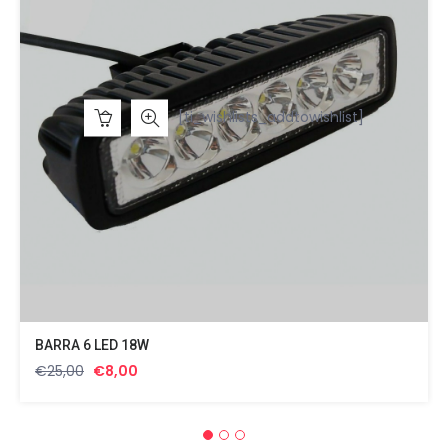
[ti_wishlists_addtowishlist]
BARRA 6 LED 18W
Il
Il
€
25,00
€
8,00
prezzo
prezzo
originale
attuale
era:
è: