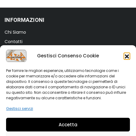
€25,00.
€8,00.
INFORMAZIONI
Chi Siamo
Contatti
Termini e Condizioni
Gestisci Consenso Cookie
Privacy Policy
Cookie Policy (UE)
Per fornire le migliori esperienze, utilizziamo tecnologie come i
cookie per memorizzare e/o accedere alle informazioni del
dispositivo. Il consenso a queste tecnologie ci permetterà di
SHOP
elaborare dati come il comportamento di navigazione o ID unici
su questo sito. Non acconsentire o ritirare il consenso può influire
Shop
negativamente su alcune caratteristiche e funzioni.
My account
Gestisci servizi
Wishlist
Accetta
Vetrina Auto