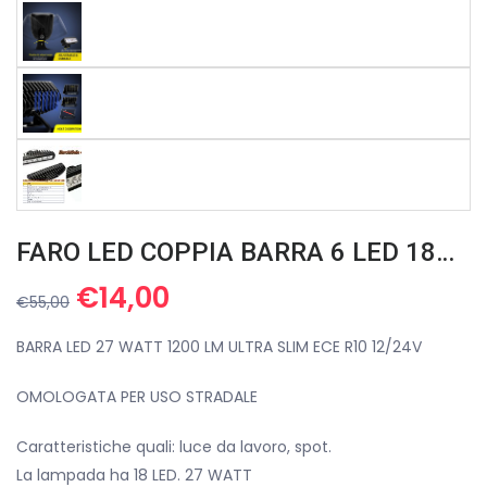
FARO LED COPPIA BARRA 6 LED 18W 2160 Lm PER AUTO FUORISTRADA JEEP TRATTORE IP68
Il
Il
€
14,00
€
55,00
prezzo
prezzo
originale
attuale
BARRA LED 27 WATT 1200 LM ULTRA SLIM ECE R10 12/24V
era:
è:
OMOLOGATA PER USO STRADALE
€55,00.
€14,00.
Caratteristiche quali: luce da lavoro, spot.
La lampada ha 18 LED. 27 WATT