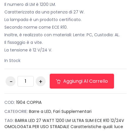
Il numero di LM è 1200 LM.
Caratterizzata da una potenza di 27 W.
La lampada è un prodotto certificato.
Secondo norme come ECE R10.
Inoltre, è realizzato con materiali: Lente: PC, Custodia: AL.
Il fissaggio è a vite.
La tensione è 12 V/24 V.
In Stock
FARO LED COPPIA
Aggiungi Al Carrello
BARRA 6 LED 18W
2160 Lm PER AUTO
FUORISTRADA JEEP
TRATTORE IP68
COD:
1904 COPPIA
quantità
CATEGORIE:
Barre a LED
,
Fari Supplementari
TAG:
BARRA LED 27 WATT 1200 LM ULTRA SLIM ECE R10 12/24V
OMOLOGATA PER USO STRADALE Caratteristiche quali: luce