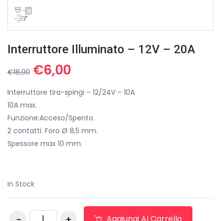
Interruttore Illuminato – 12V – 20A
Il
Il
€
6,00
€
18,00
prezzo
prezzo
originale
attuale
Interruttore tira-spingi – 12/24V – 10A
era:
è:
10A max.
€18,00.
€6,00.
Funzione:Acceso/Spento.
2 contatti. Foro Ø 8,5 mm.
Spessore max 10 mm.
In Stock
Interruttore
Aggiungi Al Carrello