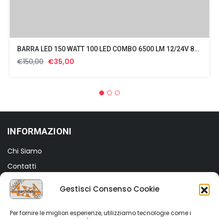
BARRA LED 150 WATT 100 LED COMBO 6500 LM 12/24V 800 GR
Il
Il
€
150,00
€
35,00
prezzo
prezzo
originale
attuale
era:
è:
€150,00.
€35,00.
INFORMAZIONI
Chi Siamo
Contatti
Termini e Condizioni
Gestisci Consenso Cookie
Privacy Policy
Cookie Policy (UE)
Per fornire le migliori esperienze, utilizziamo tecnologie come i