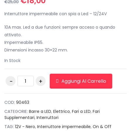
Il
Il
€
18,00
€
25,00
prezzo
prezzo
originale
attuale
Interruttore impermeabile con spia a Led – 12/24V
era:
è:
10A max. Led a due funzioni: sempre acceso o quando
€25,00.
€18,00.
attivato.
Impermeabile IP65.
Dimensioni incasso 30×22 mm.
In Stock
Interruttore
Aggiungi Al Carrello
impermeabile, On &
Off, 12V - Nero
quantità
COD:
90463
CATEGORIE:
Barre a LED
,
Elettrico
,
Fari a LED
,
Fari
Supplementari
,
Interruttori
TAG:
12V - Nero
,
Interruttore impermeabile
,
On & Off