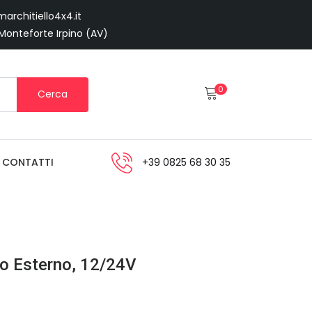
architiello4x4.it
 Monteforte Irpino (AV)
0
Cerca
CONTATTI
+39 0825 68 30 35
so Esterno, 12/24V