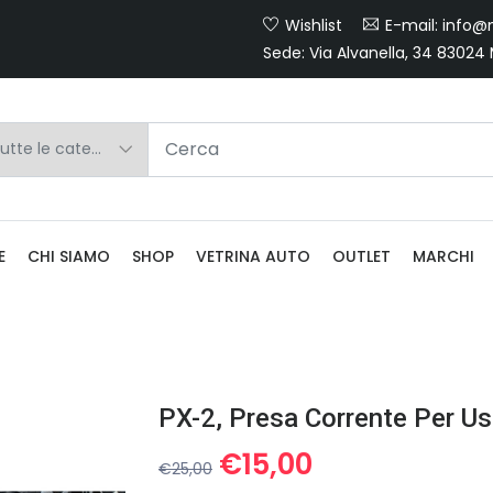
Wishlist
E-mail: info@m
Sede: Via Alvanella, 34 83024
E
CHI SIAMO
SHOP
VETRINA AUTO
OUTLET
MARCHI
PX-2, Presa Corrente Per U
Il
Il
€
15,00
€
25,00
prezzo
prezzo