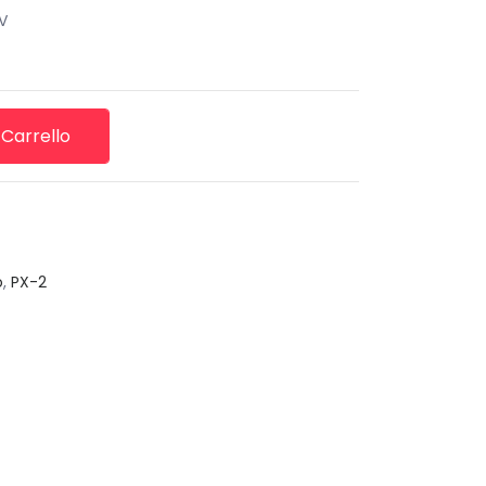
V
 Carrello
o
,
PX-2