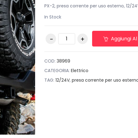
originale
attuale
PX-2, presa corrente per uso esterno, 12/24
era:
è:
In Stock
€25,00.
€15,00.
PX-2, presa corrente
Aggiungi Al
per uso esterno,
12/24V quantità
COD:
38969
CATEGORIA:
Elettrico
TAG:
12/24V
,
presa corrente per uso estern